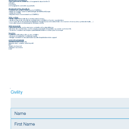
Gestion des changements
• Être acteur de l’ensemble des changements impactant le SI
o Projets
o Travaux
o Changements correctifs ou palliatifs
Gestion de projets Sécurité SI :
• Chefferie des projets confiés par le COMPROJ
• Piloter les projets selon la méthodologie de BGFIBank Europe
• Animer les COPIL
• Reporter états d’avancement au COMPROJ
Veille système :
• Vérifier l’opérationnalité de la relation client/ serveur
• Vérifier le niveau de sécurité du système et les conditions d’accès aux données
• S’assurer de la non-existence d’éléments dangereux ou consommant des ressources réseau (virus, protocole inutile, …)
• Consulter le journal d’événements Windows et Unix
Veille permanente
• Veille permanente sur les menaces actuelles et la cyberdéfense
• Réaliser des recherches sur les nouveaux produits disponibles ou à venir sur le marché.
• Tester les solutions techniques potentiellement intéressantes pour la banque
Reporting :
• Suivre les indicateurs liés à ses activités.
• Analyser et commenter l’activité mensuelle
• Rédiger / maintenir la documentation Qualité d’exploitation et de support
LE POSTE A POURVOIR
Société basée à Paris 8e
Rémunération : à définir selon le profil
RTT
Tickets restaurant
Chèques vacances
CSE
To apply
Civility