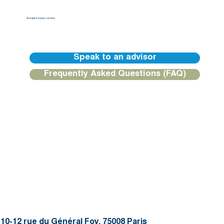
An expert at your service
Our BGFIBank Europe teams are available to guide you and provide you with a personalized response.
Speak to an advisor
Frequently Asked Questions (FAQ)
10-12 rue du Général Foy, 75008 Paris