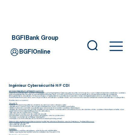
BGFIBank Group
BGFIOnline
Ingénieur Cybersécurité H/F CDI
MISSIONS PRINCIPALES AFFERENTES AU POSTE :
Rattaché au Directeur des Systèmes d’Informations, en tant qu’Ingénieur Cybersécurité, vous êtes en charge d’assurer l’administration et le contrôle des systèmes,
outils et équipement de Sécurité au sein de BGFIBank Europe. Vous assistez le RSSI dans la mise en œuvre de la création et/ou maintien du système de
Management de la sécurité des SI. Vous participez à l’application et au maintien du respect des normes et règlementations lié à la sécurité des SI dans
l’environnement bancaire. Vous serez le garant de la sécurité des systèmes et des ses réseaux ainsi que du contrôle de la bonne exécution des sauvegardes.
A ce titre, vous assurerez :
Sécurité SI :
• Détecter, analyser et qualifier les incidents, les menaces et les attaques cyber
• Identifier leurs sources, leurs mécanismes et bloquer leur accès aux solutions existantes
• Mettre en place les correctifs ou palliatifs pour sécuriser le réseau et les systèmes informatiques
• Rédiger des procédures de sécurité adaptées et sensibiliser aux enjeux de la sécurité du réseau, des données et des systèmes informatiques et veiller à leur
application et à leur exploitabilité par tous les utilisateurs
• Interagir avec les partenaires SSI pour
o Mise en place/ maintenance des outils de sécurité
o Participation aux instances de réunions périodiques avec les partenaires
• Participer au maintien de la Politique SSI et du PCI
• Participer à la réalisation des tests PCI et PCA selon le planning annuel
Administration, monitoring et maintien en bonne qualité opérationnel en Binomats avec les Ingénieurs Système & Réseaux :
• Des systèmes de sécurité
• Des outils de sécurité
• Des équipements de sécurité
Contrôles :
• Réaliser les contrôles périodiques selon le plan de contrôle défini.
• Mettre à jour le plan de contrôle selon les évolutions du SI ou de la SSI.