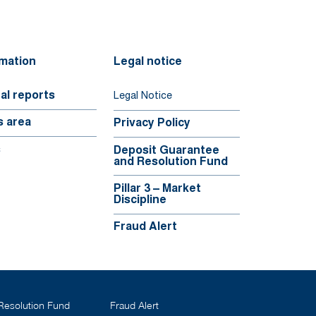
rmation
Legal notice
al reports
Legal Notice
s area
Privacy Policy
s
Deposit Guarantee
and Resolution Fund
Pillar 3 – Market
Discipline
Fraud Alert
Fraud Alert
Resolution Fund