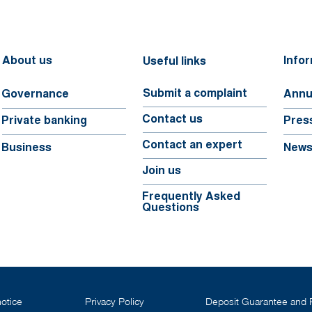
About us
Info
Useful links
Submit a complaint
Governance
Annu
Contact us
Pres
Private banking
Contact an expert
New
Business
Join us
Frequently Asked
Questions
notice
Privacy Policy
Deposit Guarantee and 