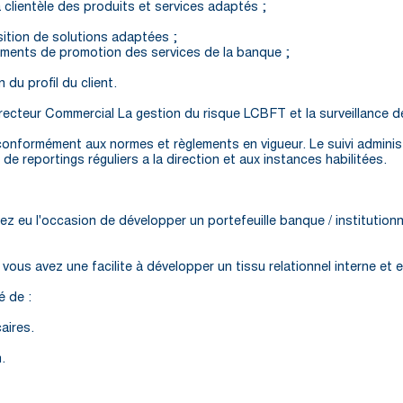
a clientèle des produits et services adaptés ;
sition de solutions adaptées ;
ements de promotion des services de la banque ;
 du profil du client.
recteur Commercial La gestion du risque LCBFT et la surveillance de 
onformément aux normes et règlements en vigueur. Le suivi administra
e reportings réguliers a la direction et aux instances habilitées.
 eu l'occasion de développer un portefeuille banque / institutionn
ous avez une facilite à développer un tissu relationnel interne et 
é de :
aires.
.