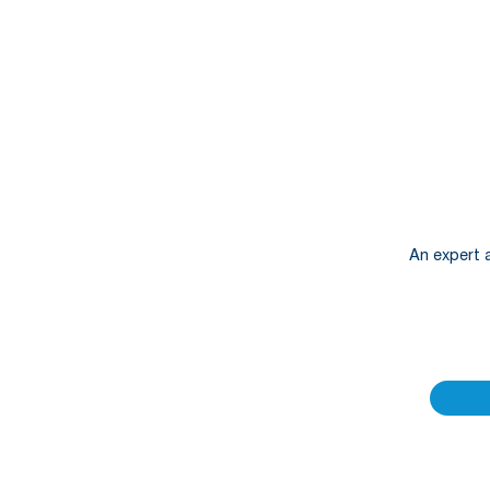
An expert a
Our BGFIBa
personaliz