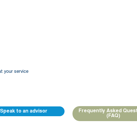
t your service
nk Europe teams are available to guide you and provide yo
ed response.
Frequently Asked Ques
Speak to an advisor
(FAQ)