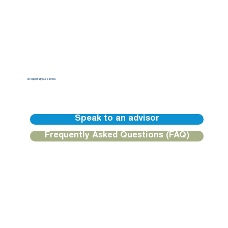
An expert at your service
Our BGFIBank Europe teams are available to guide you and provide you with a personalized response.
Speak to an advisor
Frequently Asked Questions (FAQ)