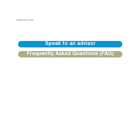
An expert at your service
Our BGFIBank Europe teams are available to guide you and provide you with a personalized response.
Speak to an advisor
Frequently Asked Questions (FAQ)