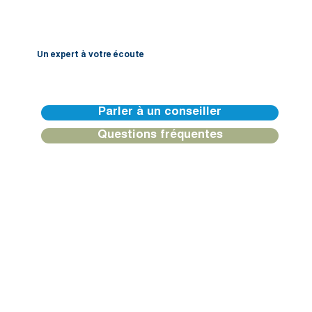
Un expert à votre écoute
Nos équipes de BGFIBank Europe sont disponibles pour vous guider et vous apporter une réponse personnalisée.
Parler à un conseiller
Questions fréquentes