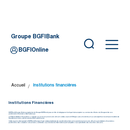
Groupe BGFIBank
BGFIOnline
/
Accueil
Institutions financières
Institutions Financières
BGFIBank Europe, filiale européenne du Groupe BGFIBank, joue un rôle stratégique en tant que hub européen au service des filiales du Groupe et de ses
partenaires financiers internationaux.
Le Pôle Institutions financières s’appuie sur un réseau bancaire africain solide, couvrant l’Afrique subsaharienne, et sur une expertise reconnue en matière de
flux interbancaires, de trésorerie et de trade finance.
Cette organisation permet à BGFIBank Europe d’agir comme plateforme de coordination et de correspondance bancaire, offrant aux institutions financières
partenaires des solutions sécurisées, conformes aux standards internationaux et adaptées aux spécificités des marchés africains.