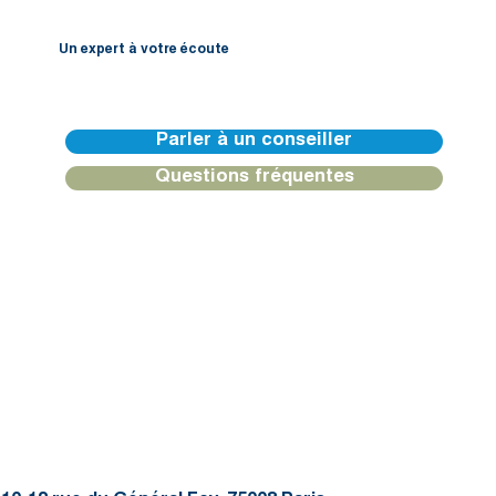
Un expert à votre écoute
Nos équipes de BGFIBank Europe sont disponibles pour vous guider et vous apporter une réponse personnalisée.
Parler à un conseiller
Questions fréquentes