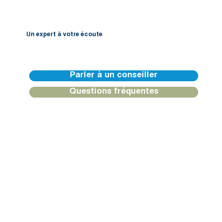
Un expert à votre écoute
Nos équipes de BGFIBank Europe sont disponibles pour vous guider et vous apporter une réponse personnalisée.
Parler à un conseiller
Questions fréquentes