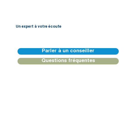
Un expert à votre écoute
Nos équipes de BGFIBank Europe sont disponibles pour vous guider et vous apporter une réponse personnalisée.
Parler à un conseiller
Questions fréquentes